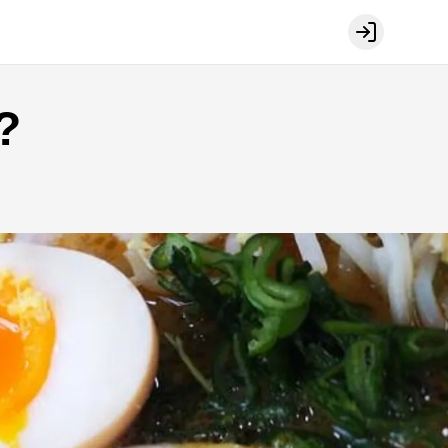
Login
?