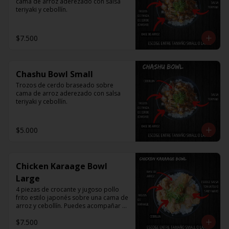
cama de arroz aderezado con salsa 
teriyaki y cebollín.
$7.500
Chashu Bowl Small
Trozos de cerdo braseado sobre 
cama de arroz aderezado con salsa 
teriyaki y cebollín.
$5.000
Chicken Karaage Bowl
Large
4 piezas de crocante y jugoso pollo 
frito estilo japonés sobre una cama de 
arroz y cebollín. Puedes acompañar 
con Spicy Mayo o Salsa Tonkatsu.
$7.500