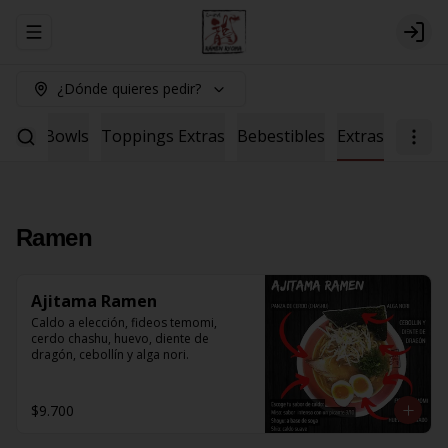
Abrir menu de navegación
Logi
¿Dónde quieres pedir?
Salad
Bowls
Toppings Extras
Bebestibles
Extras
Ramen
Ajitama Ramen
Caldo a elección, fideos temomi, 
cerdo chashu, huevo, diente de 
dragón, cebollín y alga nori.
$9.700