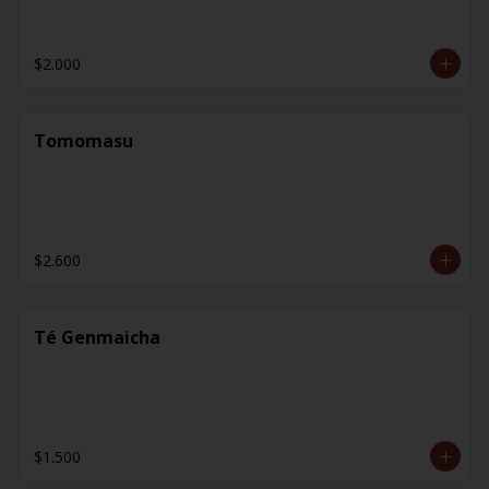
$2.000
Tomomasu
$2.600
Té Genmaicha
$1.500