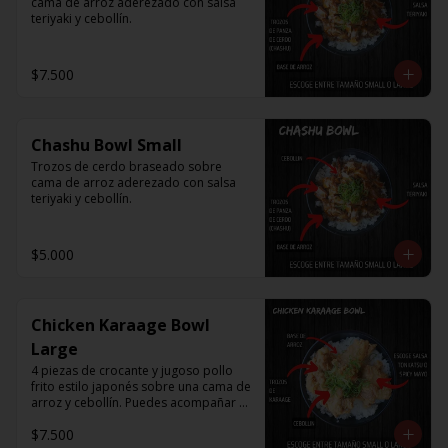
cama de arroz aderezado con salsa 
teriyaki y cebollín.
$7.500
Chashu Bowl Small
Trozos de cerdo braseado sobre 
cama de arroz aderezado con salsa 
teriyaki y cebollín.
$5.000
Chicken Karaage Bowl
Large
4 piezas de crocante y jugoso pollo 
frito estilo japonés sobre una cama de 
arroz y cebollín. Puedes acompañar 
con Spicy Mayo o Salsa Tonkatsu.
$7.500