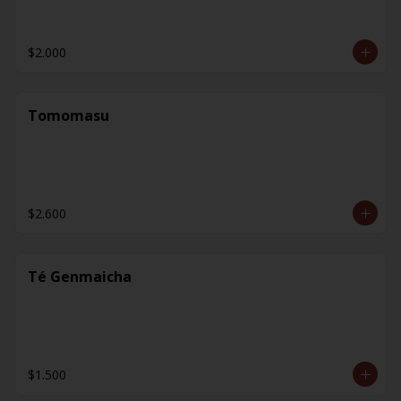
$2.000
Tomomasu
$2.600
Té Genmaicha
$1.500