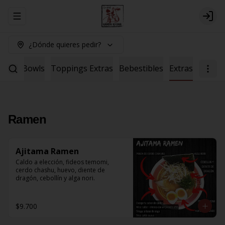
Abrir menu de navegación
Logi
¿Dónde quieres pedir?
Salad
Bowls
Toppings Extras
Bebestibles
Extras
Ramen
Ajitama Ramen
Caldo a elección, fideos temomi, 
cerdo chashu, huevo, diente de 
dragón, cebollín y alga nori.
$9.700