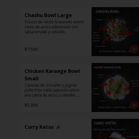
Chashu Bowl Large
Trozos de cerdo braseado sobre 
cama de arroz aderezado con 
salsa teriyaki y cebollín.
$7.500
Chicken Karaage Bowl
Small
2 piezas de crocante y jugoso 
pollo frito estilo japonés sobre 
una cama de arroz y cebollín. 
Puedes acompañar con Spicy 
$5.000
Mayo o Salsa Tonkatsu.
Curry Katsu