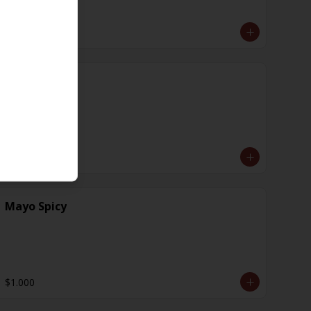
$1.000
Jengibre
$1.000
Mayo Spicy
$1.000