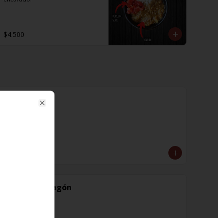
$4.500
Cayena
Close
$1.600
Diente de dragón