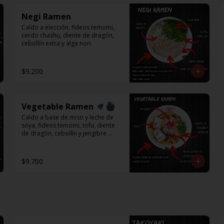
Negi Ramen
Caldo a elección, fideos temomi, 
cerdo chashu, diente de dragón, 
cebollín extra y alga nori.
$9.200
Vegetable Ramen
Caldo a base de miso y leche de 
soya, fideos temomi, tofu, diente 
de dragón, cebollín y jengibre 
encurtido.
$9.700