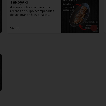
Takoyaki
4 Suaves bolitas de masa frita 
rellenas de pulpo acompañadas 
de un tartar de huevo, salsa 
agridulce y aonori.
$6.000