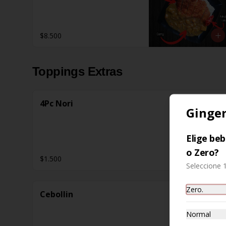
$8.500
Toppings Extras
4Pc Nori
Ginger
Elige be
o Zero?
$1.500
Seleccione 
Zero.
Cebollin
Normal