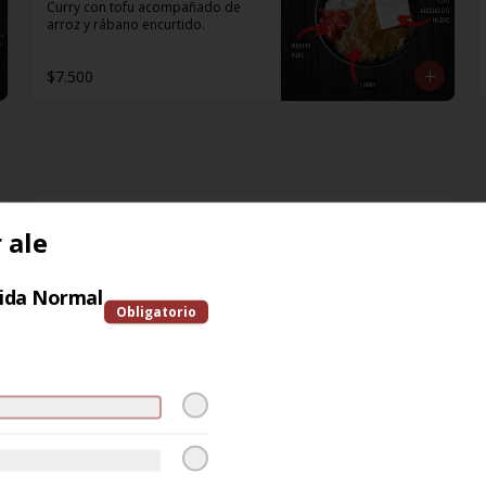
Curry con tofu acompañado de 
arroz y rábano encurtido.
$7.500
Cambio por GLUTEN
 ale
FREE
bida Normal
Obligatorio
$2.000
1
Choclo