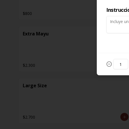
Instrucci
$800
Extra Mayu
$2.300
Large Size
$2.700