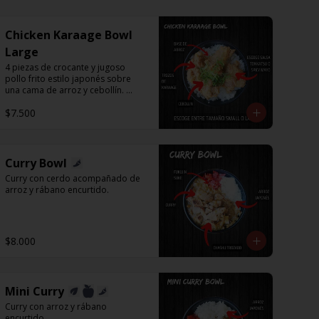
Chicken Karaage Bowl
Large
4 piezas de crocante y jugoso 
pollo frito estilo japonés sobre 
una cama de arroz y cebollín. 
Puedes acompañar con Spicy 
$7.500
Mayo o Salsa Tonkatsu.
Curry Bowl
Curry con cerdo acompañado de 
arroz y rábano encurtido.
$8.000
Mini Curry
Curry con arroz y rábano 
encurtido.