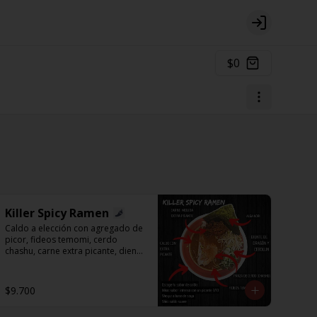
Login
$0
Killer Spicy Ramen
Caldo a elección con agregado de 
picor, fideos temomi, cerdo 
chashu, carne extra picante, diente 
de dragón, cebollín y alga nori.
$9.700