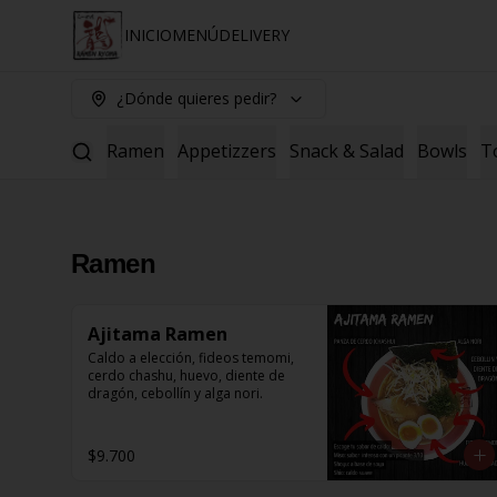
INICIO
MENÚ
DELIVERY
¿Dónde quieres pedir?
Ramen
Appetizzers
Snack & Salad
Bowls
T
Ramen
Ajitama Ramen
Caldo a elección, fideos temomi, 
cerdo chashu, huevo, diente de 
dragón, cebollín y alga nori.
$9.700