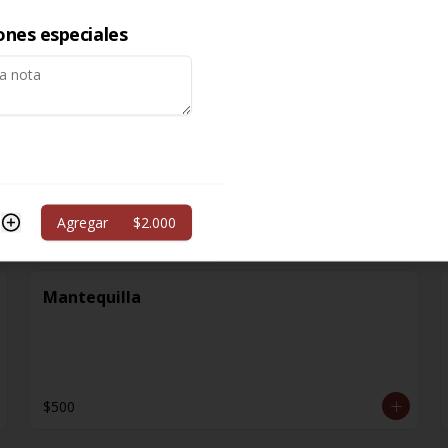
ones especiales
$1.000
Extra Sopa
Agregar
$2.000
$2.200
Mantequilla
$500