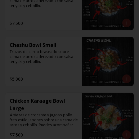
cama de arroz aderezado con salsa 
teriyaki y cebollín.
$7.500
Chashu Bowl Small
Trozos de cerdo braseado sobre 
cama de arroz aderezado con salsa 
teriyaki y cebollín.
$5.000
Chicken Karaage Bowl
Large
4 piezas de crocante y jugoso pollo 
frito estilo japonés sobre una cama de 
arroz y cebollín. Puedes acompañar 
con Spicy Mayo o Salsa Tonkatsu.
$7.500