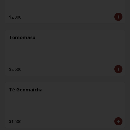
$2.000
Tomomasu
$2.600
Té Genmaicha
$1.500