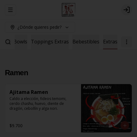
Abrir menu de navegación
Logi
¿Dónde quieres pedir?
Salad
Bowls
Toppings Extras
Bebestibles
Extras
Ramen
Ajitama Ramen
Caldo a elección, fideos temomi, 
cerdo chashu, huevo, diente de 
dragón, cebollín y alga nori.
$9.700