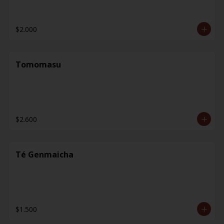
$2.000
Tomomasu
$2.600
Té Genmaicha
$1.500