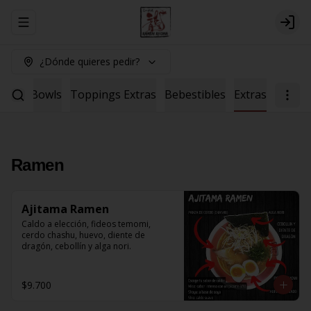
Abrir menu de navegación
Logi
¿Dónde quieres pedir?
Salad
Bowls
Toppings Extras
Bebestibles
Extras
Ramen
Ajitama Ramen
Caldo a elección, fideos temomi, 
cerdo chashu, huevo, diente de 
dragón, cebollín y alga nori.
$9.700