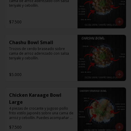
cama de arroz aderezado con salsa 
teriyaki y cebollín.
$7.500
Chashu Bowl Small
Trozos de cerdo braseado sobre 
cama de arroz aderezado con salsa 
teriyaki y cebollín.
$5.000
Chicken Karaage Bowl
Large
4 piezas de crocante y jugoso pollo 
frito estilo japonés sobre una cama de 
arroz y cebollín. Puedes acompañar 
con Spicy Mayo o Salsa Tonkatsu.
$7.500