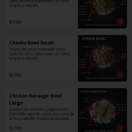
cama de arroz aderezado con salsa 
teriyaki y cebollín.
$7.500
Chashu Bowl Small
Trozos de cerdo braseado sobre 
cama de arroz aderezado con salsa 
teriyaki y cebollín.
$5.000
Chicken Karaage Bowl
Large
4 piezas de crocante y jugoso pollo 
frito estilo japonés sobre una cama de 
arroz y cebollín. Puedes acompañar 
con Spicy Mayo o Salsa Tonkatsu.
$7.500