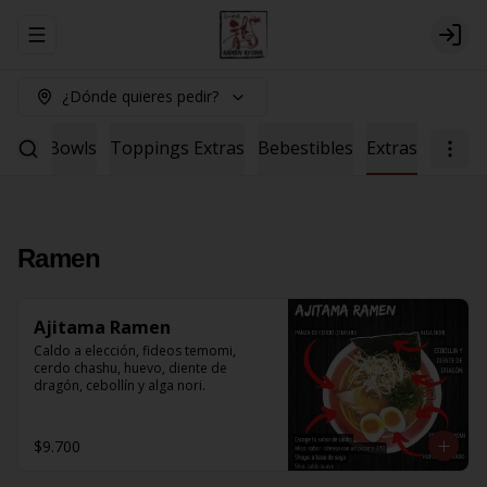
Abrir menu de navegación
Logi
¿Dónde quieres pedir?
Salad
Bowls
Toppings Extras
Bebestibles
Extras
Ramen
Ajitama Ramen
Caldo a elección, fideos temomi, 
cerdo chashu, huevo, diente de 
dragón, cebollín y alga nori.
$9.700