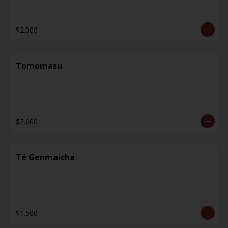
$2.000
Tomomasu
$2.600
Té Genmaicha
$1.500