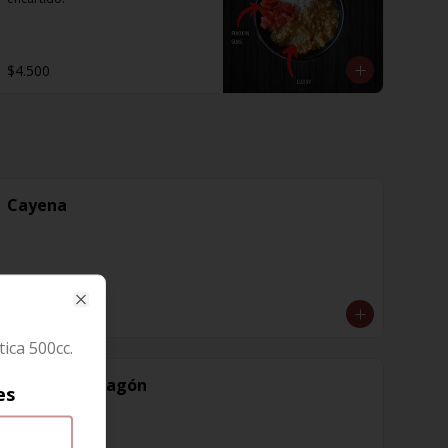
$4.500
Cayena
$1.600
Close
ica 500cc.
Diente de dragón
es