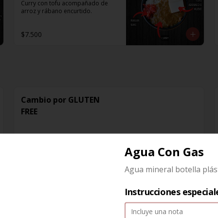
Curry con tofu acompañado de 
arroz y rábano encurtido.
$7.500
Cambio por GLUTEN
FREE
Agua Con Gas
$2.000
Agua mineral botella plást
Choclo
Instrucciones especial