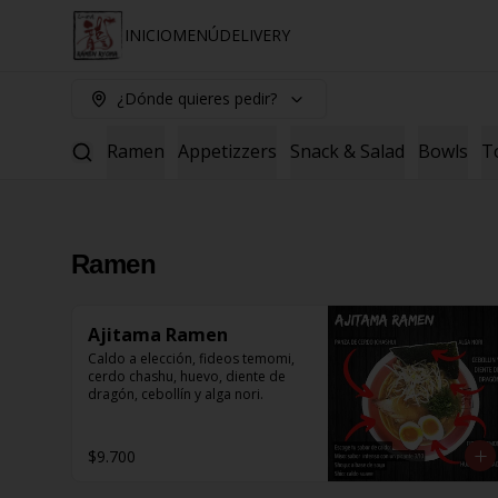
INICIO
MENÚ
DELIVERY
¿Dónde quieres pedir?
Ramen
Appetizzers
Snack & Salad
Bowls
T
Ramen
Ajitama Ramen
Caldo a elección, fideos temomi, 
cerdo chashu, huevo, diente de 
dragón, cebollín y alga nori.
$9.700