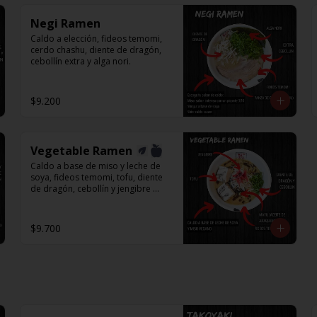
Negi Ramen
Caldo a elección, fideos temomi, 
cerdo chashu, diente de dragón, 
cebollín extra y alga nori.
$9.200
Vegetable Ramen
Caldo a base de miso y leche de 
soya, fideos temomi, tofu, diente 
de dragón, cebollín y jengibre 
encurtido.
$9.700