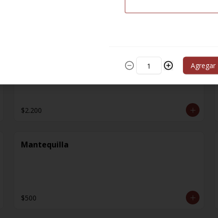
$1.000
Extra Sopa
Agregar
$2.200
Mantequilla
$500