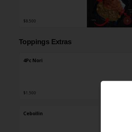
$8.500
Toppings Extras
4Pc Nori
$1.500
Cebollin