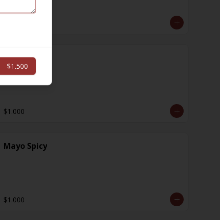
$1.000
Jengibre
$1.500
$1.000
Mayo Spicy
$1.000