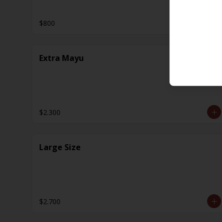
$800
Extra Mayu
$2.300
Large Size
$2.700