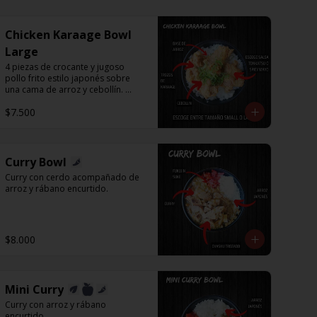
Chicken Karaage Bowl
Large
4 piezas de crocante y jugoso 
pollo frito estilo japonés sobre 
una cama de arroz y cebollín. 
Puedes acompañar con Spicy 
$7.500
Mayo o Salsa Tonkatsu.
Curry Bowl
Curry con cerdo acompañado de 
arroz y rábano encurtido.
$8.000
Mini Curry
Curry con arroz y rábano 
encurtido.