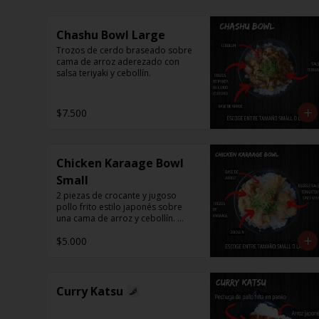
Chashu Bowl Large
Trozos de cerdo braseado sobre 
cama de arroz aderezado con 
salsa teriyaki y cebollín.
$7.500
Chicken Karaage Bowl
Small
2 piezas de crocante y jugoso 
pollo frito estilo japonés sobre 
una cama de arroz y cebollín. 
Puedes acompañar con Spicy 
$5.000
Mayo o Salsa Tonkatsu.
Curry Katsu