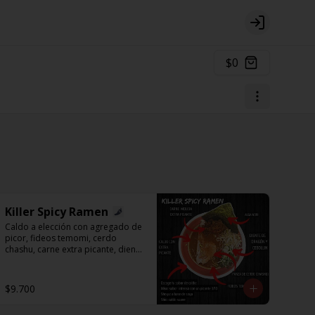
Login
$0
Killer Spicy Ramen
Caldo a elección con agregado de 
picor, fideos temomi, cerdo 
chashu, carne extra picante, diente 
de dragón, cebollín y alga nori.
$9.700