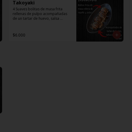
Takoyaki
4 Suaves bolitas de masa frita 
rellenas de pulpo acompañadas 
de un tartar de huevo, salsa 
agridulce y aonori.
$6.000