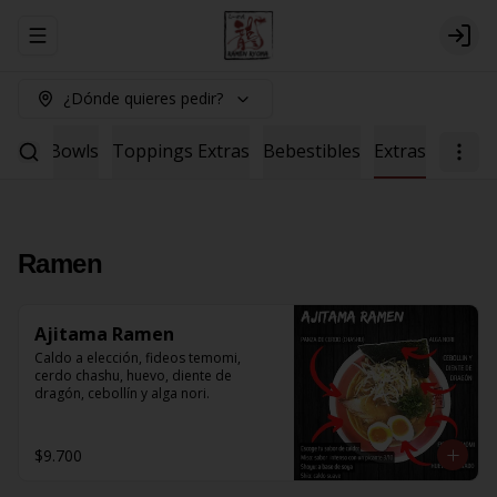
Abrir menu de navegación
Logi
¿Dónde quieres pedir?
Salad
Bowls
Toppings Extras
Bebestibles
Extras
Ramen
Ajitama Ramen
Caldo a elección, fideos temomi, 
cerdo chashu, huevo, diente de 
dragón, cebollín y alga nori.
$9.700