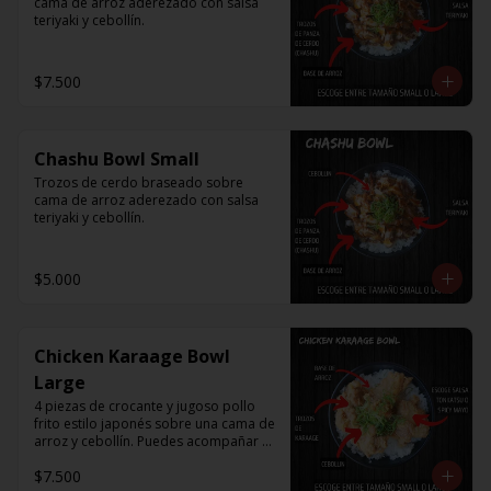
cama de arroz aderezado con salsa 
teriyaki y cebollín.
$7.500
Chashu Bowl Small
Trozos de cerdo braseado sobre 
cama de arroz aderezado con salsa 
teriyaki y cebollín.
$5.000
Chicken Karaage Bowl
Large
4 piezas de crocante y jugoso pollo 
frito estilo japonés sobre una cama de 
arroz y cebollín. Puedes acompañar 
con Spicy Mayo o Salsa Tonkatsu.
$7.500