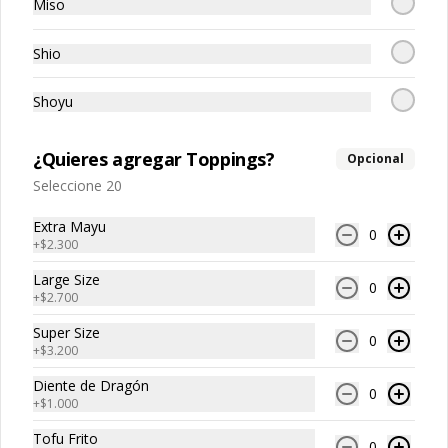
Miso
Extras
Shio
Shoyu
EN ESPERA
¿Quieres agregar Toppings?
Opcional
Seleccione 20
Extra Mayu
0
+
$2.300
Large Size
ENVASE
0
+
$2.700
Super Size
0
+
$3.200
Diente de Dragón
0
$500
+
$1.000
Tofu Frito
0