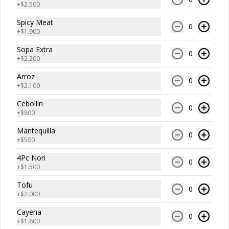
+
$2.500
PARA LLEVAR
Spicy Meat
0
+
$1.900
Sopa Extra
0
+
$2.200
Arroz
0
+
$2.100
Cebollin
0
+
$800
Mantequilla
0
+
$500
4Pc Nori
0
+
$1.500
Tofu
0
+
$2.000
Conócenos
Cayena
0
Zona de Delivery
+
$1.600