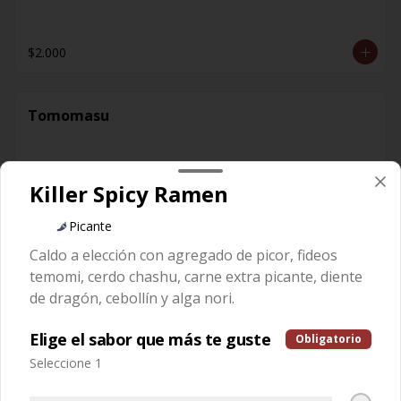
$2.000
Tomomasu
Killer Spicy Ramen
$2.600
Picante
Caldo a elección con agregado de picor, fideos
Té Genmaicha
temomi, cerdo chashu, carne extra picante, diente
de dragón, cebollín y alga nori.
Elige el sabor que más te guste
Obligatorio
Seleccione 1
$1.500