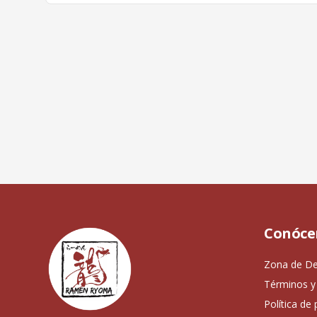
Conóce
Zona de De
Términos y
Política de 