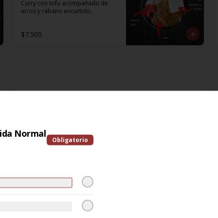
Curry con tofu acompañado de 
arroz y rábano encurtido.
$7.500
Cambio por GLUTEN
FREE
bida Normal
Obligatorio
$2.000
1
Choclo