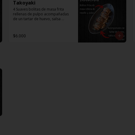
Takoyaki
4 Suaves bolitas de masa frita 
rellenas de pulpo acompañadas 
de un tartar de huevo, salsa 
agridulce y aonori.
$6.000