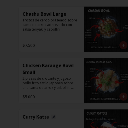
Chashu Bowl Large
Trozos de cerdo braseado sobre 
cama de arroz aderezado con 
salsa teriyaki y cebollín.
$7.500
Chicken Karaage Bowl
Small
2 piezas de crocante y jugoso 
pollo frito estilo japonés sobre 
una cama de arroz y cebollín. 
Puedes acompañar con Spicy 
$5.000
Mayo o Salsa Tonkatsu.
Curry Katsu