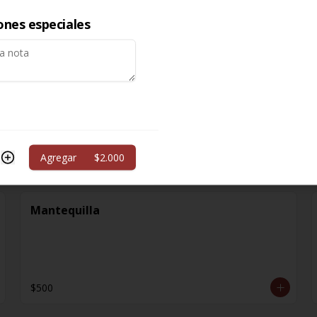
ones especiales
$1.000
Extra Sopa
Agregar
$2.000
$2.200
Mantequilla
$500