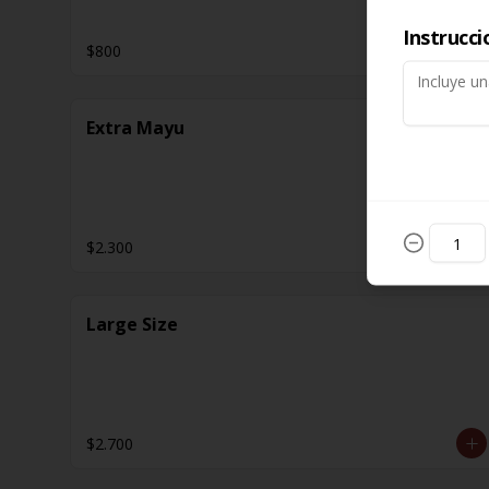
Instrucci
$800
Extra Mayu
$2.300
Large Size
$2.700