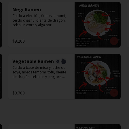
Negi Ramen
Caldo a elección, fideos temomi, 
cerdo chashu, diente de dragón, 
cebollín extra y alga nori.
$9.200
Vegetable Ramen
Caldo a base de miso y leche de 
soya, fideos temomi, tofu, diente 
de dragón, cebollín y jengibre 
encurtido.
$9.700