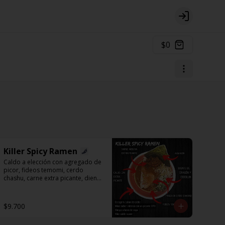
Login
$0
Killer Spicy Ramen
Caldo a elección con agregado de 
picor, fideos temomi, cerdo 
chashu, carne extra picante, diente 
de dragón, cebollín y alga nori.
$9.700