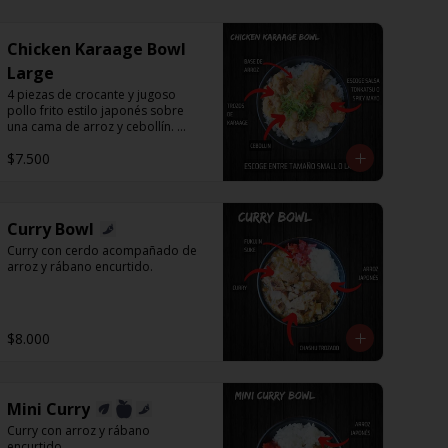
Chicken Karaage Bowl
Large
4 piezas de crocante y jugoso 
pollo frito estilo japonés sobre 
una cama de arroz y cebollín. 
Puedes acompañar con Spicy 
$7.500
Mayo o Salsa Tonkatsu.
Curry Bowl
Curry con cerdo acompañado de 
arroz y rábano encurtido.
$8.000
Mini Curry
Curry con arroz y rábano 
encurtido.