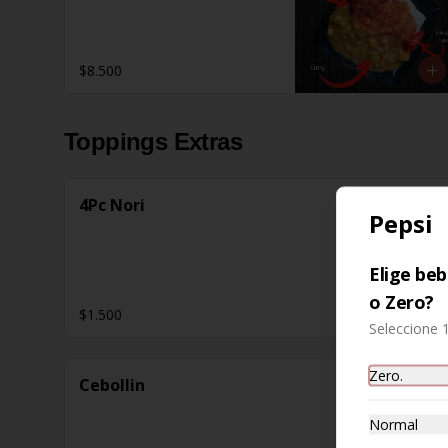
$8.500
Toppings Extras
4Pc Nori
Pepsi
Elige be
o Zero?
$1.500
Seleccione 
Zero.
Cebollin
Normal