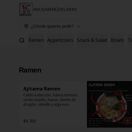
INICIO
MENÚ
DELIVERY
¿Dónde quieres pedir?
Ramen
Appetizzers
Snack & Salad
Bowls
T
Ramen
Ajitama Ramen
Caldo a elección, fideos temomi, 
cerdo chashu, huevo, diente de 
dragón, cebollín y alga nori.
$9.700