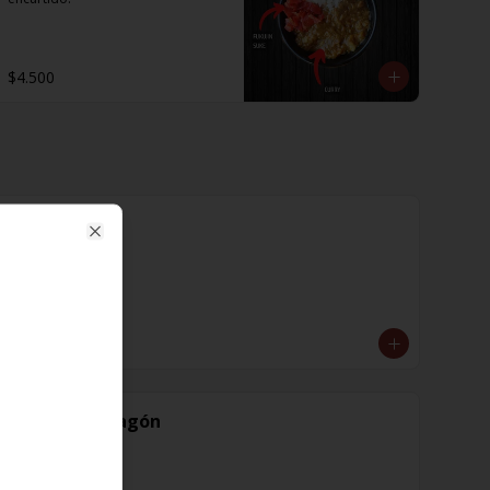
$4.500
Cayena
Close
$1.600
Diente de dragón