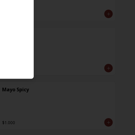
$1.000
Jengibre
$1.000
Mayo Spicy
$1.000