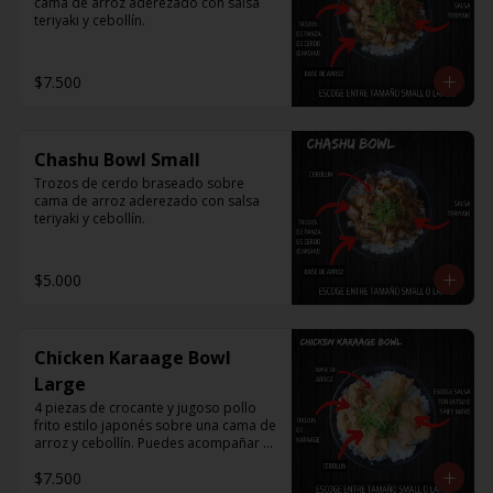
cama de arroz aderezado con salsa 
teriyaki y cebollín.
$7.500
Chashu Bowl Small
Trozos de cerdo braseado sobre 
cama de arroz aderezado con salsa 
teriyaki y cebollín.
$5.000
Chicken Karaage Bowl
Large
4 piezas de crocante y jugoso pollo 
frito estilo japonés sobre una cama de 
arroz y cebollín. Puedes acompañar 
con Spicy Mayo o Salsa Tonkatsu.
$7.500