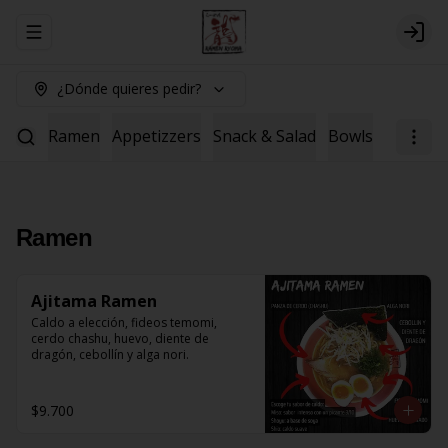
Abrir menu de navegación
Logi
¿Dónde quieres pedir?
Ramen
Appetizzers
Snack & Salad
Bowls
Topping
Ramen
Ajitama Ramen
Caldo a elección, fideos temomi, 
cerdo chashu, huevo, diente de 
dragón, cebollín y alga nori.
$9.700