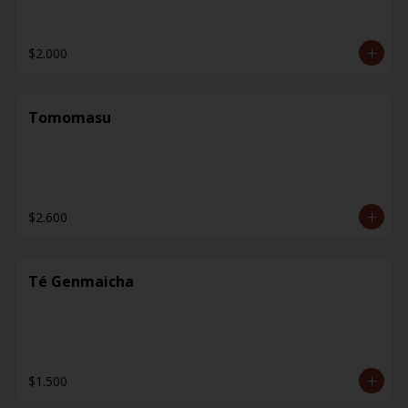
$2.000
Tomomasu
$2.600
Té Genmaicha
$1.500