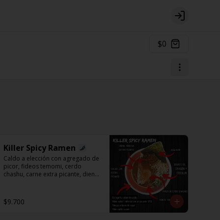
Login
$0
Killer Spicy Ramen
Caldo a elección con agregado de 
picor, fideos temomi, cerdo 
chashu, carne extra picante, diente 
de dragón, cebollín y alga nori.
$9.700