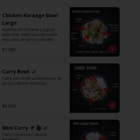
Chicken Karaage Bowl
Large
4 piezas de crocante y jugoso 
pollo frito estilo japonés sobre 
una cama de arroz y cebollín. 
Puedes acompañar con Spicy 
$7.500
Mayo o Salsa Tonkatsu.
Curry Bowl
Curry con cerdo acompañado de 
arroz y rábano encurtido.
$8.000
Mini Curry
Curry con arroz y rábano 
encurtido.