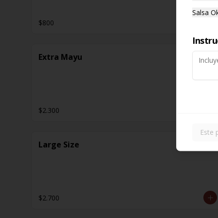
Salsa O
$800
Instru
Extra Mayu
$2.300
Este 
Large Size
$2.700