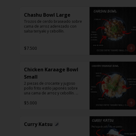
Chashu Bowl Large
Trozos de cerdo braseado sobre 
cama de arroz aderezado con 
salsa teriyaki y cebollín.
$7.500
Chicken Karaage Bowl
Small
2 piezas de crocante y jugoso 
pollo frito estilo japonés sobre 
una cama de arroz y cebollín. 
Puedes acompañar con Spicy 
$5.000
Mayo o Salsa Tonkatsu.
Curry Katsu