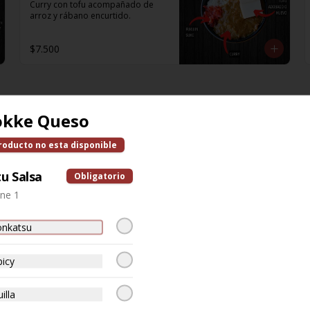
Curry con tofu acompañado de 
arroz y rábano encurtido.
$7.500
okke Queso
Cambio por GLUTEN
roducto no esta disponible
FREE
tu Salsa
Obligatorio
one 1
$2.000
onkatsu
icy
Choclo
illa