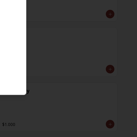
$1.000
Jengibre
$1.000
Mayo Spicy
$1.000