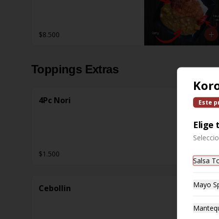
$8.500
Toppings Extras
Kor
4Pc Nori
Este p
Elige 
Selecci
$1.500
Salsa T
Mayo Sp
Cebollin
Mantequ