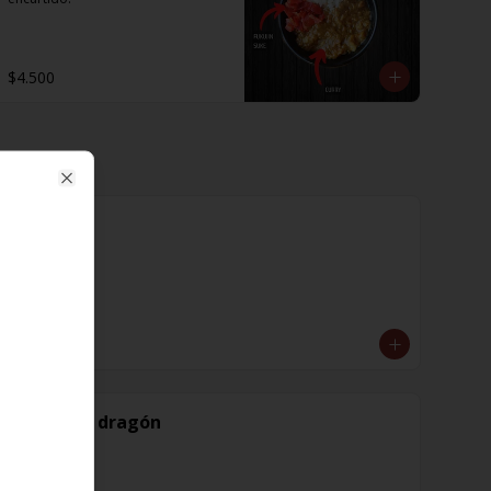
$4.500
Close
Cayena
$1.600
Diente de dragón