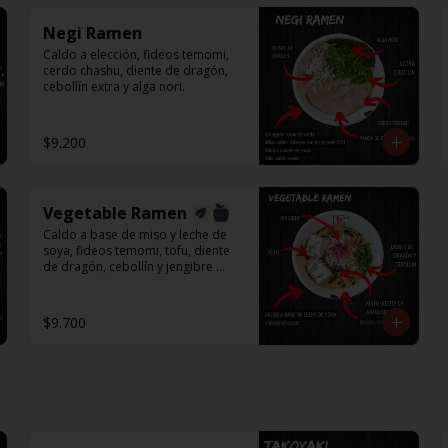
Negi Ramen
Caldo a elección, fideos temomi, 
cerdo chashu, diente de dragón, 
cebollín extra y alga nori.
$9.200
Vegetable Ramen
Caldo a base de miso y leche de 
soya, fideos temomi, tofu, diente 
de dragón, cebollín y jengibre 
encurtido.
$9.700