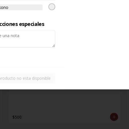
kono
$1.000
cciones especiales
Extra Sopa
$2.200
producto no esta disponible
Mantequilla
$500