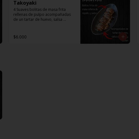
Takoyaki
4 Suaves bolitas de masa frita 
rellenas de pulpo acompañadas 
de un tartar de huevo, salsa 
agridulce y aonori.
$6.000