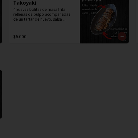
Takoyaki
4 Suaves bolitas de masa frita 
rellenas de pulpo acompañadas 
de un tartar de huevo, salsa 
agridulce y aonori.
$6.000