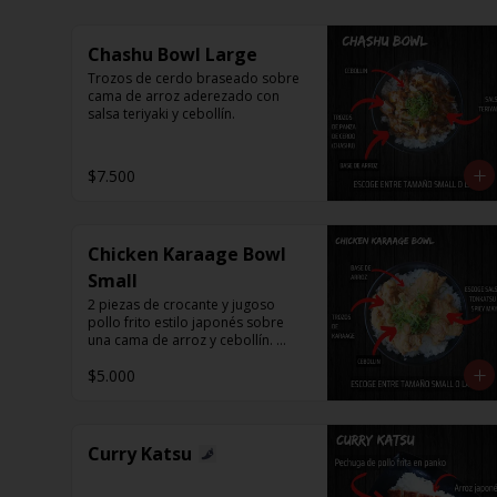
Chashu Bowl Large
Trozos de cerdo braseado sobre 
cama de arroz aderezado con 
salsa teriyaki y cebollín.
$7.500
Chicken Karaage Bowl
Small
2 piezas de crocante y jugoso 
pollo frito estilo japonés sobre 
una cama de arroz y cebollín. 
Puedes acompañar con Spicy 
$5.000
Mayo o Salsa Tonkatsu.
Curry Katsu