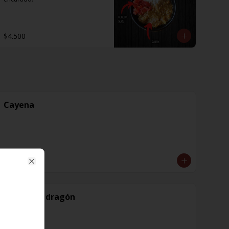
$4.500
Cayena
$1.600
Close
Diente de dragón