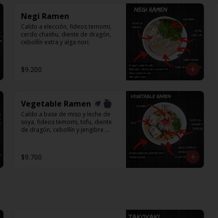
Negi Ramen
Caldo a elección, fideos temomi, 
cerdo chashu, diente de dragón, 
cebollín extra y alga nori.
$9.200
Vegetable Ramen
Caldo a base de miso y leche de 
soya, fideos temomi, tofu, diente 
de dragón, cebollín y jengibre 
encurtido.
$9.700