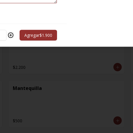
$1.000
Extra Sopa
Agregar
$1.900
$2.200
Mantequilla
$500