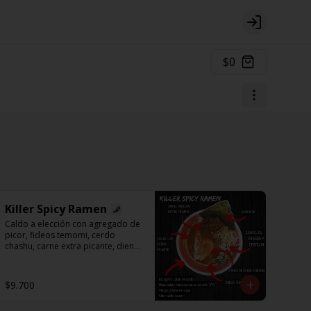
Login
$0
Killer Spicy Ramen
Caldo a elección con agregado de 
picor, fideos temomi, cerdo 
chashu, carne extra picante, diente 
de dragón, cebollín y alga nori.
$9.700