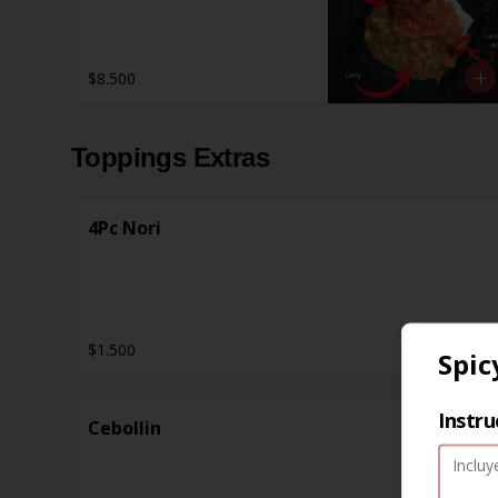
$8.500
Toppings Extras
4Pc Nori
$1.500
Spic
Instru
Cebollin