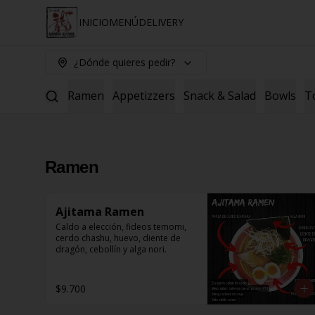
INICIO
MENÚ
DELIVERY
¿Dónde quieres pedir?
Ramen
Appetizzers
Snack & Salad
Bowls
T
Ramen
Ajitama Ramen
Caldo a elección, fideos temomi, 
cerdo chashu, huevo, diente de 
dragón, cebollín y alga nori.
$9.700