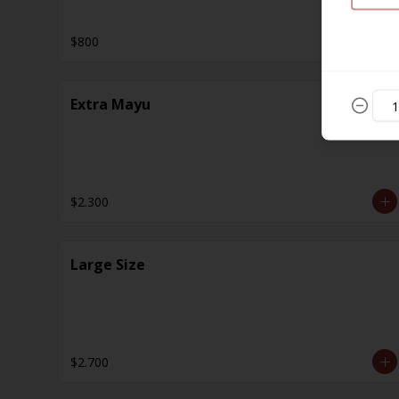
$800
Extra Mayu
$2.300
Large Size
$2.700