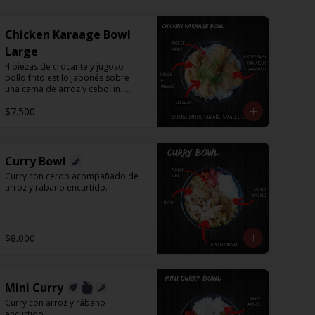
Chicken Karaage Bowl
Large
4 piezas de crocante y jugoso 
pollo frito estilo japonés sobre 
una cama de arroz y cebollín. 
Puedes acompañar con Spicy 
$7.500
Mayo o Salsa Tonkatsu.
Curry Bowl
Curry con cerdo acompañado de 
arroz y rábano encurtido.
$8.000
Mini Curry
Curry con arroz y rábano 
encurtido.