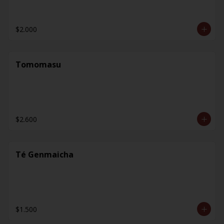
$2.000
Tomomasu
$2.600
Té Genmaicha
$1.500