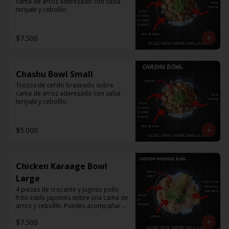
cama de arroz aderezado con salsa 
teriyaki y cebollín.
$7.500
Chashu Bowl Small
Trozos de cerdo braseado sobre 
cama de arroz aderezado con salsa 
teriyaki y cebollín.
$5.000
Chicken Karaage Bowl
Large
4 piezas de crocante y jugoso pollo 
frito estilo japonés sobre una cama de 
arroz y cebollín. Puedes acompañar 
con Spicy Mayo o Salsa Tonkatsu.
$7.500