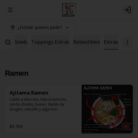
Abrir menu de navegación
Logi
¿Dónde quieres pedir?
Salad
Bowls
Toppings Extras
Bebestibles
Extras
Ramen
Ajitama Ramen
Caldo a elección, fideos temomi, 
cerdo chashu, huevo, diente de 
dragón, cebollín y alga nori.
$9.700