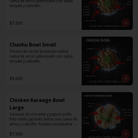
cama de arroz aderezado con salsa 
teriyaki y cebollín.
$7.500
Chashu Bowl Small
Trozos de cerdo braseado sobre 
cama de arroz aderezado con salsa 
teriyaki y cebollín.
$5.000
Chicken Karaage Bowl
Large
4 piezas de crocante y jugoso pollo 
frito estilo japonés sobre una cama de 
arroz y cebollín. Puedes acompañar 
con Spicy Mayo o Salsa Tonkatsu.
$7.500