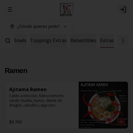
Abrir menu de navegación
Logi
¿Dónde quieres pedir?
Salad
Bowls
Toppings Extras
Bebestibles
Extras
Ramen
Ajitama Ramen
Caldo a elección, fideos temomi, 
cerdo chashu, huevo, diente de 
dragón, cebollín y alga nori.
$9.700