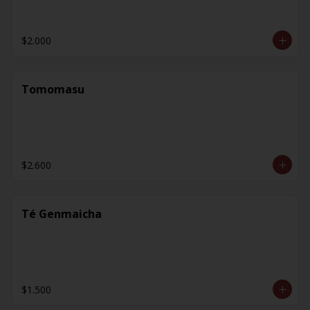
$2.000
Tomomasu
$2.600
Té Genmaicha
$1.500